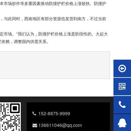
本市场炒作等多重因素推动
防撞护栏
价格上涨较快。
防撞护
，与此同时，西南地区有部分资源也发货到南方，不过当前
定市场。
“我们认为，
防撞护栏
价格上涨是阶段性的。大起大
栏
依赖，调整国内供需关系。
152-8875-9999
136611046@qq.com