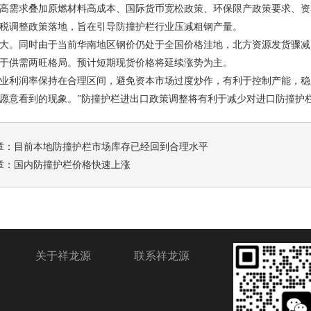
高需求叠加原燃材料高成本、国际货币宽松政策、环保限产政策要求、资
税调整政策落地，旨在引导
防撞护栏
行业压减粗钢产量。
大。同时由于当前华南地区钢价仍处于全国价格洼地，北方资源发货骤减
于供需两旺格局。预计短期现货价格将延续涨势为主。
业利润率保持在合理区间，避免资本市场过度炒作，有利于控制产能，稳
愿意看到的现象。
”
防撞护栏
进出口政策调整将有利于减少对进口
防撞护
章：
目前本地防撞护栏市场库存已经回到合理水平
章：
国内防撞护栏价格快速上涨
关于祥龙源
联系祥龙源